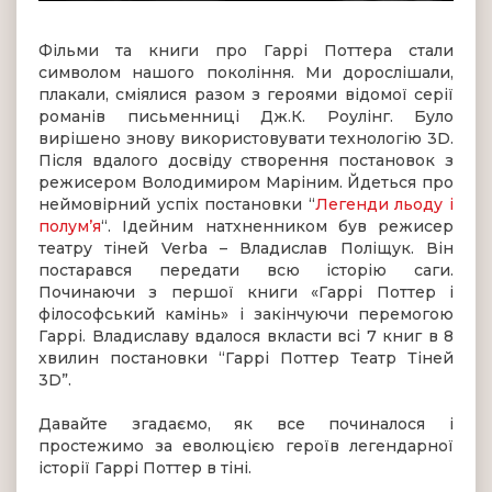
Фільми та книги про Гаррі Поттера стали
символом нашого покоління. Ми дорослішали,
плакали, сміялися разом з героями відомої серії
романів письменниці Дж.К. Роулінг. Було
вирішено знову використовувати технологію 3D.
Після вдалого досвіду створення постановок з
режисером Володимиром Маріним. Йдеться про
неймовірний успіх постановки “
Легенди льоду і
полум’я
“. Ідейним натхненником був режисер
театру тіней Verba – Владислав Поліщук. Він
постарався передати всю історію саги.
Починаючи з першої книги «Гаррі Поттер і
філософський камінь» і закінчуючи перемогою
Гаррі. Владиславу вдалося вкласти всі 7 книг в 8
хвилин постановки “Гаррі Поттер Театр Тіней
3D”.
Давайте згадаємо, як все починалося і
простежимо за еволюцією героїв легендарної
історії Гаррі Поттер в тіні.