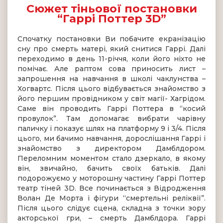
Сюжет тіньової постановки
“Гаррі Поттер 3D”
Спочатку постановки Ви побачите екранізацію
сну про смерть матері, який снитися Гаррі. Далі
переходимо в день 11-річчя, коли його ніхто не
помічає. Але раптом сова приносить лист –
запрошення на навчання в школі чаклунства –
Хогвартс. Після цього відбувається знайомство з
його першим провідником у світ магії- Хагрідом.
Саме він проводить Гаррі Поттера в “косий
провулок”. Там допомагає вибрати чарівну
паличку і показує шлях на платформу 9 і 3/4. Після
цього, ми бачимо навчання, дорослішання Гаррі і
знайомство з директором Дамблдором.
Переломним моментом стало дзеркало, в якому
він, звичайно, бачить своїх батьків. Далі
подорожуємо у моторошну частину Гаррі Поттер
театр тіней 3D. Все починається з Відродження
Волан Де Морта і фігури “смертельні реліквії”.
Після цього слідує сцена, складна з точки зору
акторської гри, – смерть Дамблдора. Гаррі