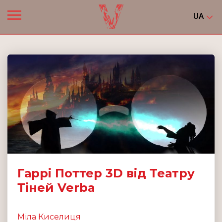
UA
Гаррі Поттер 3D від Театру
Тіней Verba
Міла Киселиця