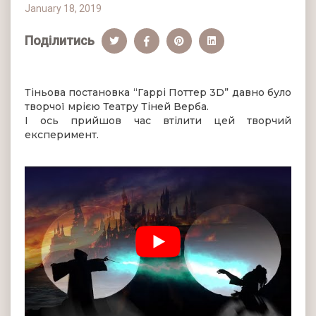
January 18, 2019
Поділитись
Тіньова постановка “Гаррі Поттер 3D” давно було
творчої мрією Театру Тіней Верба.
І ось прийшов час втілити цей творчий
експеримент.