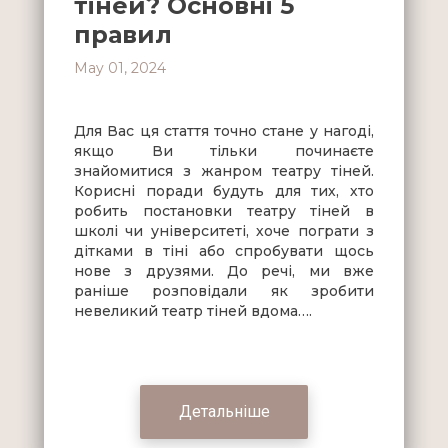
тіней? Основні 5
правил
May 01, 2024
Для Вас ця стаття точно стане у нагоді,
якщо Ви тільки починаєте
знайомитися з жанром театру тіней.
Корисні поради будуть для тих, хто
робить постановки театру тіней в
школі чи університеті, хоче пограти з
дітками в тіні або спробувати щось
нове з друзями. До речі, ми вже
раніше розповідали як зробити
невеликий театр тіней вдома….
Детальніше