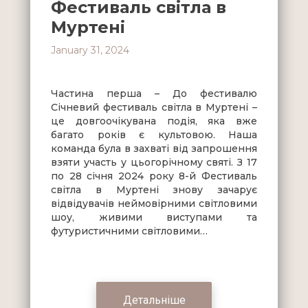
Фестиваль світла в
Муртені
January 31, 2024
Частина перша – До фестивалю
Січневий фестиваль світла в Муртені –
це довгоочікувана подія, яка вже
багато років є культовою. Наша
команда була в захваті від запрошення
взяти участь у цьогорічному святі. З 17
по 28 січня 2024 року 8-й Фестиваль
світла в Муртені знову зачарує
відвідувачів неймовірними світловими
шоу, живими виступами та
футуристичними світловими…
Детальніше