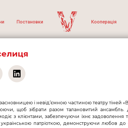
ни
Постановки
Кооперація
селиця
засновницею і невід’ємною частиною театру тіней «В
юючи, щоб зібрати разом талановитий ансамбль
модіє з клієнтами, забезпечуючи їхнє задоволення
українською патріоткою, демонструючи любов до св