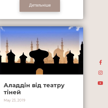
Детальніше
Аладдін від театру
тіней
May 23, 2019