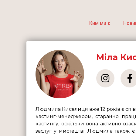
Ким ми є
Нови
Міла Ки
Людмила Киселиця вже 12 років є спів
кастинг-менеджером, старанно прац
кастингу, оскільки вона активно взає
заслуг у мистецтві, Людмила також є 