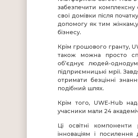
забезпечити комплексну 
свої домівки після початк
допомогу як тим жінкам,у
бізнесу.
Крім грошового гранту, U
також можна просто спі
об’єднує людей-однодум
підприємницькі мрії. Зав
отримати безцінні знанн
подібний шлях.
Крім того, UWE-Hub над
учасники мали 24 академіч
Ці освітні компоненти
інноваціям і посилення 