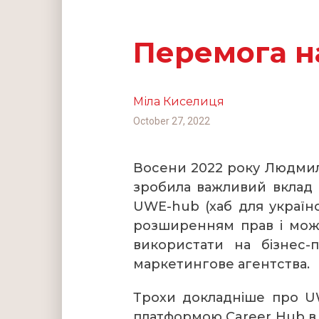
Перемога н
Міла Киселиця
October 27, 2022
Восени 2022 року Людмила
зробила важливий вклад р
UWE-hub (хаб для українс
розширенням прав і можл
використати на бізнес-
маркетингове агентства.
Трохи докладніше про UW
платформою Career Hub в 