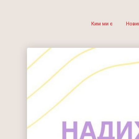
Ким ми є
Нови