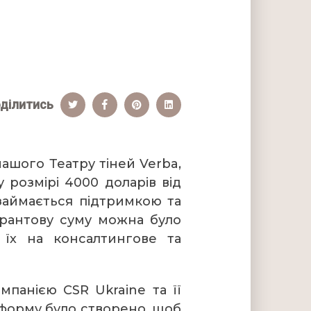
ділитись
ашого Театру тіней Verba,
 розмірі 4000 доларів від
 займається підтримкою та
Грантову суму можна було
 їх на консалтингове та
панією CSR Ukraine та її
тформу було створено, щоб