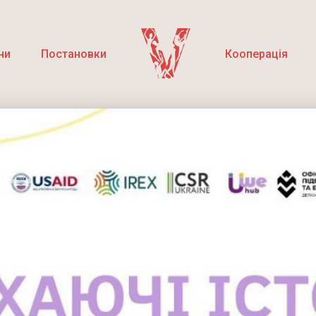
ни
Постановки
Кооперація