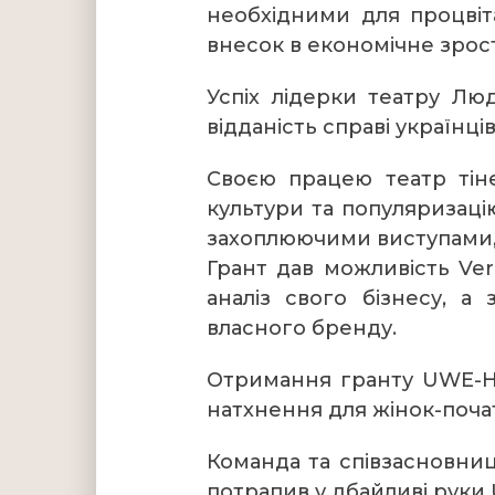
необхідними для процвіт
внесок в економічне зрос
Успіх лідерки театру Л
відданість справі українці
Своєю працею театр тіне
культури та популяризаці
захоплюючими виступами, 
Грант дав можливість Ve
аналіз свого бізнесу, 
власного бренду.
Отримання гранту UWE-H
натхнення для жінок-початк
Команда та співзасновниц
потрапив у дбайливі руки