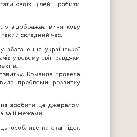
ати своїх цілей і робити
ub відображає виняткову
в такий складний час.
у збагачення української
ів у всьому світі завдяки
ектів.
озвитку. Команда провела
явила проблеми розвитку
ина зробити це джерелом
а за її межами.
, особливо на етапі ідеї,