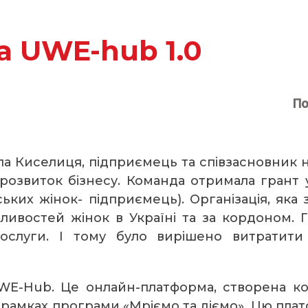
а UWE-hub 1.0
По
 Киселиця, підприємець та співзасновник н
озвиток бізнесу. Команда отримала грант у
ьких жінок- підприємець). Організація, яка
ивостей жінок в Україні та за кордоном. 
послуги. І тому було вирішено витратити
E-Hub. Це онлайн-платформа, створена ком
рамках програми «Мріємо та діємо». Цю пла