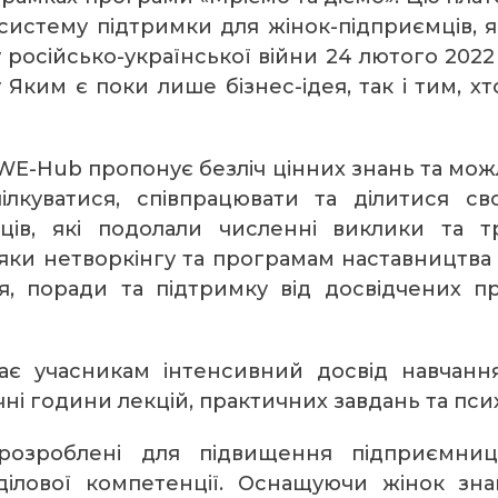
систему підтримки для жінок-підприємців, я
у російсько-української війни 24 лютого 202
 Яким є поки лише бізнес-ідея, так і тим, х
WE-Hub пропонує безліч цінних знань та можл
лкуватися, співпрацювати та ділитися св
ців, які подолали численні виклики та тр
дяки нетворкінгу та програмам наставництва 
я, поради та підтримку від досвідчених пр
ає учасникам інтенсивний досвід навчання
ні години лекцій, практичних завдань та псих
 розроблені для підвищення підприємниц
ділової компетенції. Оснащуючи жінок зн