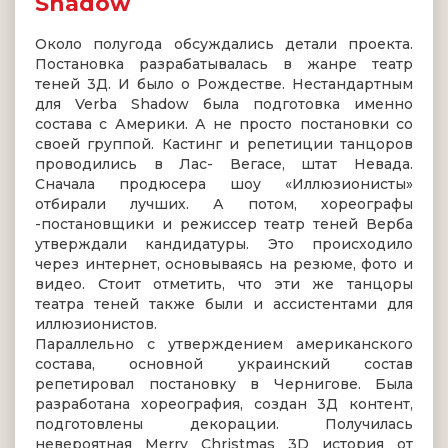
Shadow
Около полугода обсуждались детали проекта.
Постановка разрабатывалась в жанре театр
теней 3Д. И было о Рождестве. Нестандартным
для Verba Shadow была подготовка именно
состава с Америки. А не просто постановки со
своей группой. Кастинг и репетиции танцоров
проводились в Лас- Вегасе, штат Невада.
Сначала продюсера шоу «Иллюзионисты»
отбирали лучших. А потом, хореографы
-постановщики и режиссер театр теней Верба
утверждали кандидатуры. Это происходило
через интернет, основываясь на резюме, фото и
видео. Стоит отметить, что эти же танцоры
театра теней также были и ассистентами для
иллюзионистов.
Параллельно с утверждением американского
состава, основной украинский состав
репетировал постановку в Чернигове. Была
разработана хореография, создан 3Д контент,
подготовлены декорации. Получилась
невероятная Merry Christmas 3D история от