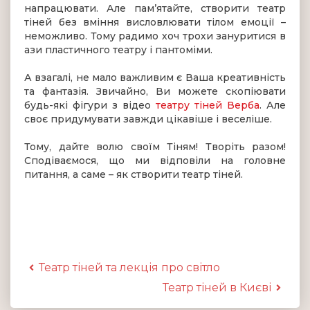
напрацювати. Але пам’ятайте, створити театр
тіней без вміння висловлювати тілом емоції –
неможливо. Тому радимо хоч трохи зануритися в
ази пластичного театру і пантоміми.
А взагалі, не мало важливим є Ваша креативність
та фантазія. Звичайно, Ви можете скопіювати
будь-які фігури з відео
театру тіней Верба
. Але
своє придумувати завжди цікавіше і веселіше.
Тому, дайте волю своїм Тіням! Творіть разом!
Сподіваємося, що ми відповіли на головне
питання, а саме – як створити театр тіней.
Театр тіней та лекція про світло
Театр тіней в Києві