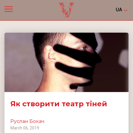
UA
Як створити театр тіней
Руслан Бокач
March 06, 2019