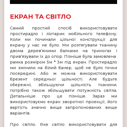
ЕКРАН ТА СВІТЛО
Самий простий спосіб використовувати
простирадло і ліхтарик мобільного телефону.
Коли ми починали цільної конструкції для
екрану у нас не було. Ми розтягували тканину
двома дерев’яними балками на триногах і
прив’язували їх до опор. Пізніше була замовлена ​​
рамка розміром 5м * 3м під екран. Простирадло
ми змінили на білий банер, щоб не було точки
посередині. Або ж можна використовувати
брезент середньої щільності. Але будьте
обережні, збільшуючи щільність тканини,
потрібно також збільшувати потужність світла.
Детальніше про це пізніше. Зараз ми
використовуємо екран зворотної проекції, його
вартість значно вище запропонованих вище
варіантів.
Про світло. Яке світло використовувати для