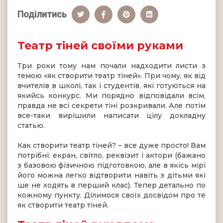
Поділитись
Театр тіней своїми руками
Три роки тому нам почали надходити листи з
темою «як створити театр тіней». При чому, як від
вчителів в школі, так і студентів, які готуються на
якийсь конкурс. Ми порядно відповідали всім,
правда не всі секрети тіні розкривали. Але потім
все-таки вирішили написати цілу докладну
статью.
Как створити театр тіней? – все дуже просто! Вам
потрібні: екран, світло, реквізит і актори (бажано
з базовою фізичною підготовкою, але в якісь мірі
його можна легко відтворити навіть з дітьми які
ше не ходять в перший клас). Тепер детально по
кожному пункту. Ділимося своїх досвідом про те
як створити театр тіней.