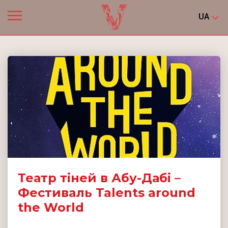
UA
Театр тіней в Абу-Дабі –
Фестиваль Talents around
the World