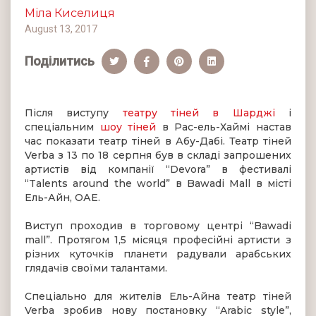
Міла Киселиця
August 13, 2017
Поділитись
Після виступу
театру тіней в Шарджі
і
спеціальним
шоу тіней
в Рас-ель-Хаймі настав
час показати театр тіней в Абу-Дабі. Театр тіней
Verba з 13 по 18 серпня був в складі запрошених
артистів від компанії “Devora” в фестивалі
“Talents around the world” в Bawadi Mall в місті
Ель-Айн, ОАЕ.
Виступ проходив в торговому центрі “Bawadi
mall”. Протягом 1,5 місяця професійні артисти з
різних куточків планети радували арабських
глядачів своїми талантами.
Спеціально для жителів Ель-Айна театр тіней
Verba зробив нову постановку “Arabic style”,