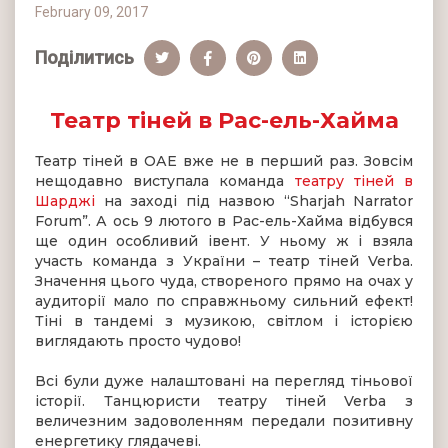
February 09, 2017
Поділитись
Театр тіней в Рас-ель-Хайма
Театр тіней в ОАЕ вже не в перший раз. Зовсім
нещодавно виступала команда
театру тіней в
Шарджі
на заході під назвою “Sharjah Narrator
Forum”. А ось 9 лютого в Рас-ель-Хайма відбувся
ще один особливий івент. У ньому ж і взяла
участь команда з України – театр тіней Verba.
Значення цього чуда, створеного прямо на очах у
аудиторії мало по справжньому сильний ефект!
Тіні в тандемі з музикою, світлом і історією
виглядають просто чудово!
Всі були дуже налаштовані на перегляд тіньової
історії. Танцюристи театру тіней Verba з
величезним задоволенням передали позитивну
енергетику глядачеві.