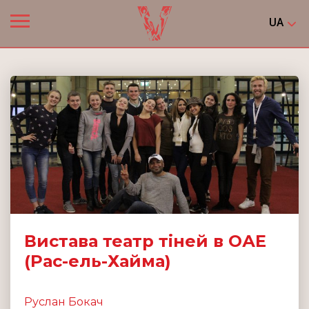
UA
Вистава театр тіней в ОАЕ
(Рас-ель-Хайма)
Руслан Бокач