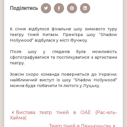
Поділитись
6 січня відбулося фінальне шоу зимового туру
театру тіней Китаєм. Прем’єра шоу “Shadow
Hollywood” відбулася у місті Фучжоу.
Після шоу у глядачів була можливість
сфотографуватися та поспілкуватися з артистами
театру.
Зовсім скоро команда повернеться до України,
найближчий виступ із шоу “Shadow Hollywood”
можна буде побачити 14 лютого у Луцьку.
Вистава театр тіней в ОАЕ (Рас-ель-
Хайма)
Театр тіней в Ляньюньган