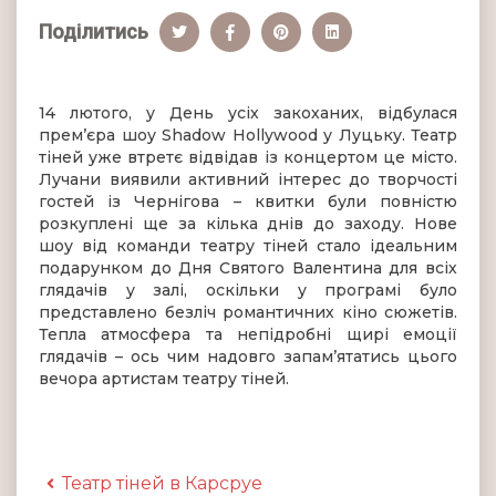
Поділитись
14 лютого, у День усіх закоханих, відбулася
прем’єра шоу Shadow Hollywood у Луцьку. Театр
тіней уже втретє відвідав із концертом це місто.
Лучани виявили активний інтерес до творчості
гостей із Чернігова – квитки були повністю
розкуплені ще за кілька днів до заходу. Нове
шоу від команди театру тіней стало ідеальним
подарунком до Дня Святого Валентина для всіх
глядачів у залі, оскільки у програмі було
представлено безліч романтичних кіно сюжетів.
Тепла атмосфера та непідробні щирі емоції
глядачів – ось чим надовго запам’ятатись цього
вечора артистам театру тіней.
Театр тіней в Карсруе