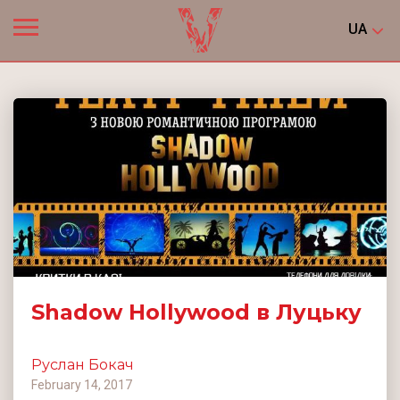
UA
Shadow Hollywood в Луцьку
Руслан Бокач
February 14, 2017