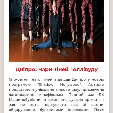
Дніпро: Чари Тіней Голлівуду
15 жовтня театр тіней відвідав Дніпро з новою
програмою “Shadow Hollywood”. Артисти
представили унікальне тіньове шоу, присвячене
легендарним кінофільмам. Повний зал ДК
Машинобудівників захоплено зустрів артистів, і
зал не хотів відпускати нас зі сцени,
обдарувавши бурхливими оплесками. Після