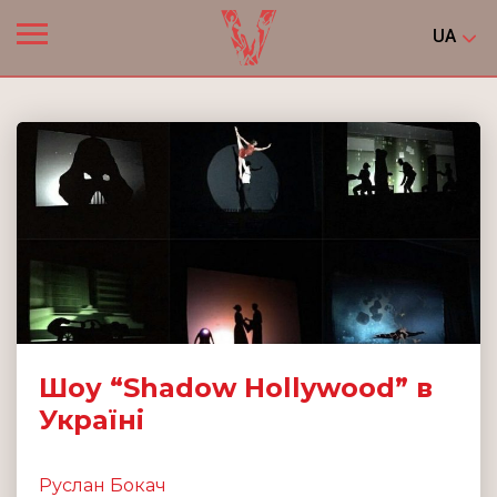
UA
Шоу “Shadow Hollywood” в
Україні
Руслан Бокач