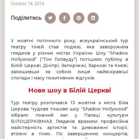
October 18, 2016
Поділитись
У жовтні поточного року, всеукраїнський тур
театру тіней став подією, яка заворожила
глядачів у різних містах України. Шоу “Shadow
Hollywood” (“Тіні Голівуду”) потішило публіку в
Білій Церкві, Дніпрі, Запоріжжі, Харкові та Києві,
залишивши за собою лише найяскравіші
спогади і масу позитивних відгуків.
Нове шоу в Білій Церкві
Тур театру розпочався 13 жовтня з міста Біла
Церква. Чудове тіньове шоу “Shadow Hollywood”
зібрало повний зал у Палаці культури
БІЛОЦЕРКІВМАЗ. Глядачів вразили професійна
майстерність артистів та дивовижні історії,
втілені в тінях. По завершенню концертів,