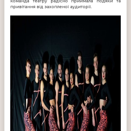
команда театру радісно приймала подяки та
привітання від захопленої аудиторії.