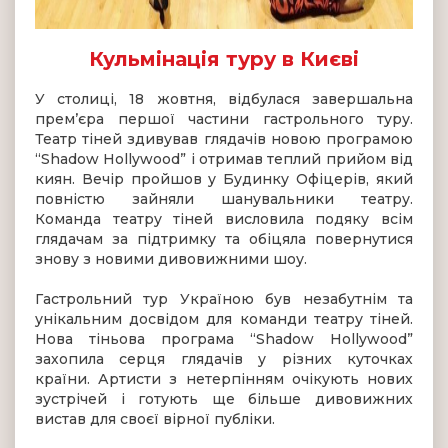
Кульмінація туру в Києві
У столиці, 18 жовтня, відбулася завершальна
прем’єра першої частини гастрольного туру.
Театр тіней здивував глядачів новою програмою
“Shadow Hollywood” і отримав теплий прийом від
киян. Вечір пройшов у Будинку Офіцерів, який
повністю зайняли шанувальники театру.
Команда театру тіней висловила подяку всім
глядачам за підтримку та обіцяла повернутися
знову з новими дивовижними шоу.
Гастрольний тур Україною був незабутнім та
унікальним досвідом для команди театру тіней.
Нова тіньова програма “Shadow Hollywood”
захопила серця глядачів у різних куточках
країни. Артисти з нетерпінням очікують нових
зустрічей і готують ще більше дивовижних
вистав для своєї вірної публіки.