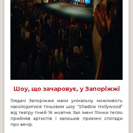
Шоу, що зачаровує, у Запоріжжі
Глядачі Запоріжжя мали унікальну можливість
насолодитися тіньовим шоу “Shadow Hollywood”
від театру тіней 16 жовтня. Зал імені Глінки тепло
прийняв артистів і залишив приємні спогади
про вечір.