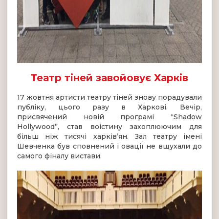
Театр тіней завойовує Харків
17 жовтня артисти театру тіней знову порадували
публіку, цього разу в Харкові. Вечір,
присвячений новій програмі “Shadow
Hollywood”, став воістину захоплюючим для
більш ніж тисячі харків’ян. Зал театру імені
Шевченка був сповнений і овації не вщухали до
самого фіналу вистави.