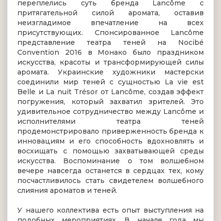
переплелись суть бренда Lancôme с
притягательной силой аромата, оставив
неизгладимое впечатление на всех
присутствующих. Спонсированное Lancôme
представление театра теней на Nocibé
Convention 2016 в Монако было праздником
искусства, красоты и трансформирующей силы
аромата. Украинские художники мастерски
соединили мир теней с сущностью La vie est
Belle и La nuit Trésor от Lancôme, создав эффект
погружения, который захватил зрителей. Это
удивительное сотрудничество между Lancôme и
исполнителями театра теней
продемонстрировало приверженность бренда к
инновациям и его способность вдохновлять и
восхищать с помощью захватывающей среды
искусства. Воспоминание о том волшебном
вечере навсегда останется в сердцах тех, кому
посчастливилось стать свидетелем волшебного
слияния ароматов и теней.
У нашего коллектива есть опыт выступления на
подобных мероприятиях. В начале года мы