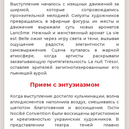
Выступление началось с изящных движений за
ширмой, которые сопровождались
пронзительной мелодией. Силуэты художников
превращались в эфирные фигуры, их жесты и
движения выражали суть новых ароматов
Lancôme. Нежный и женственный аромат La vie
est Belle ожил через игру света и тени, вызывая
ощущение радости, элегантности и
самовыражения. Сцена купалась в жаркой
атмосфере, когда артисты раскрывали
захватывающую притягательность La nuit Trésor,
оставляя зрителей загипнотизированными его
пьянящей аурой.
Прием с энтузиазмом
Когда выступление достигло кульминации, волна
аплодисментов наполнила воздух, смешиваясь с
шепотом благоговения и восхищения. Гости
Nocibé Convention были восхищены артистизмом
и креативностью украинских художников. В
представлении театра теней плавно