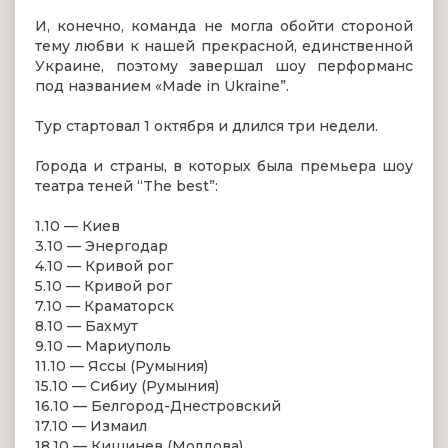
И, конечно, команда не могла обойти стороной
тему любви к нашей прекрасной, единственной
Украине, поэтому завершал шоу перформанс
под названием «Made in Ukraine”.
Тур стартовал 1 октября и длился три недели.
Города и страны, в которых была премьера шоу
театра теней “The best”:
1.10 — Киев
3.10 — Энергодар
4.10 — Кривой рог
5.10 — Кривой рог
7.10 — Краматорск
8.10 — Бахмут
9.10 — Мариуполь
11.10 — Яссы (Румыния)
15.10 — Сибиу (Румыния)
16.10 — Белгород-Днестровский
17.10 — Измаил
18.10 — Кишинев (Молдова)