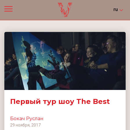
ru
Первый тур шоу The Best
Бокач Руслан
29 ноября, 2017