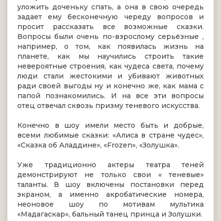
уложить доченьку спать, а она в свою очередь
задает ему бесконечную череду вопросов и
просит рассказать все возможные сказки.
Вопросы были очень по-взрослому серьёзные ,
например, о том, как появилась жизнь на
планете, как мы научились строить такие
невероятные строения, как чудеса света, почему
люди стали жестокими и убивают животных
ради своей выгоды ну и конечно же, как мама с
папой познакомились. И на все эти вопросы
отец отвечал сквозь призму теневого искусства.
Конечно в шоу имели место быть и добрые,
всеми любимые сказки: «Алиса в стране чудес»,
«Cказка об Аладдине», «Frozen», «Золушка».
Уже традиционно актеры театра теней
демонстрируют не только свои « теневые»
таланты. В шоу включены постановки перед
экраном, а именно акробатические номера,
неоновое шоу по мотивам мультика
«Мадагаскар», бальный танец принца и Золушки.