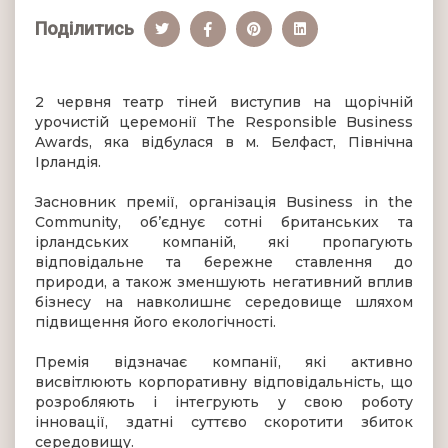
Поділитись
2 червня театр тіней виступив на щорічній
урочистій церемонії The Responsible Business
Awards, яка відбулася в м. Белфаст, Північна
Ірландія.
Засновник премії, організація Business in the
Community, об’єднує сотні британських та
ірландських компаній, які пропагують
відповідальне та бережне ставлення до
природи, а також зменшують негативний вплив
бізнесу на навколишнє середовище шляхом
підвищення його екологічності.
Премія відзначає компанії, які активно
висвітлюють корпоративну відповідальність, що
розробляють і інтегрують у свою роботу
інновації, здатні суттєво скоротити збиток
середовищу.