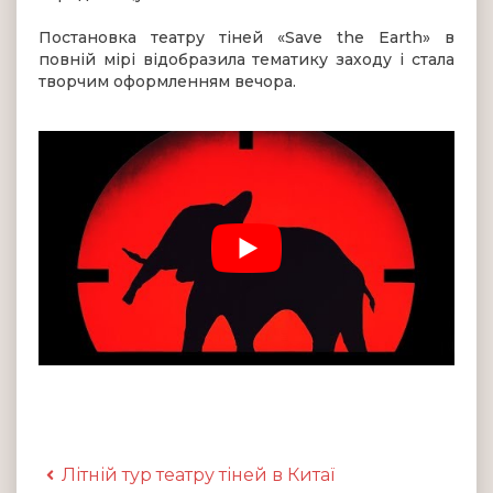
Постановка театру тіней «Save the Earth» в
повній мірі відобразила тематику заходу і стала
творчим оформленням вечора.
Літній тур театру тіней в Китаї