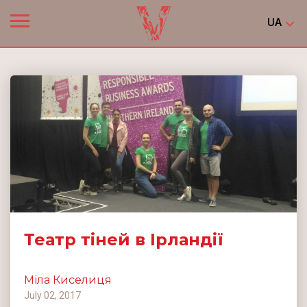
UA
Театр тіней в Ірландії
Міла Киселиця
July 02, 2017