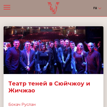
ru
Театр теней в Сюйчжоу и
Жичжао
Бокач Руслан