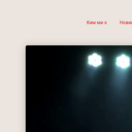
Ким ми є
Нови