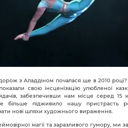
дорож з Аладдіном почалася ще в 2010 році? 
оказали свою інсценізацію улюбленої казки
ядачів, забезпечивши нам місце серед 15
ще більше підживило нашу пристрасть р
вати нові шляхи художнього вираження.
мовірної магії та заразливого гумору, ми з