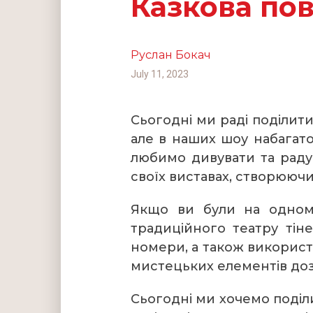
Казкова по
Руслан Бокач
July 11, 2023
Сьогодні ми раді поділити
але в наших шоу набагато
любимо дивувати та радув
своїх виставах, створююч
Якщо ви були на одному
традиційного театру тін
номери, а також використ
мистецьких елементів доз
Сьогодні ми хочемо поділи