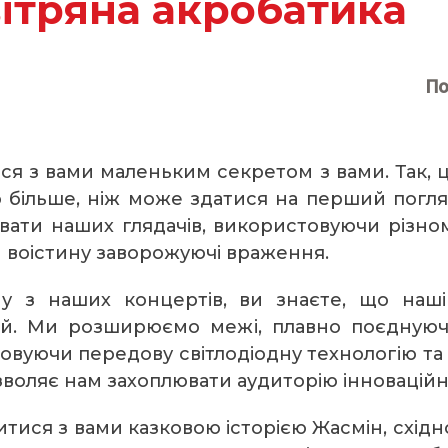
вітряна акробатика
По
ся з вами маленьким секретом з вами. Так, ц
 більше, ніж може здатися на перший погляд
ати наших глядачів, використовуючи різном
и воістину заворожуючі враження.
 з наших концертів, ви знаєте, що наш
ей. Ми розширюємо межі, плавно поєднуюч
овуючи передову світлодіодну технологію та 
воляє нам захоплювати аудиторію інноваційн
тися з вами казковою історією Жасмін, східної