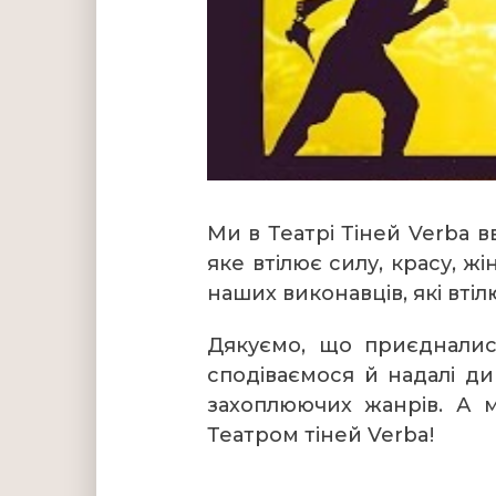
Ми в Театрі Тіней Verba 
яке втілює силу, красу, 
наших виконавців, які втілю
Дякуємо, що приєдналися
сподіваємося й надалі ди
захоплюючих жанрів. А 
Театром тіней Verba!