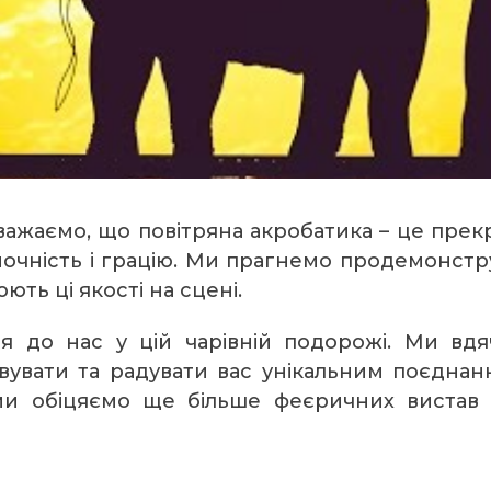
вважаємо, що повітряна акробатика – це пре
жіночність і грацію. Ми прагнемо продемонст
ють ці якості на сцені.
 до нас у цій чарівній подорожі. Ми вдя
вувати та радувати вас унікальним поєднан
ми обіцяємо ще більше феєричних вистав т