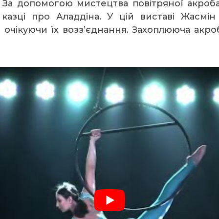
. За допомогою мистецтва повітряної акроба
казці про Аладдіна. У цій виставі Жасмін
 очікуючи їх возз’єднання. Захоплююча акро