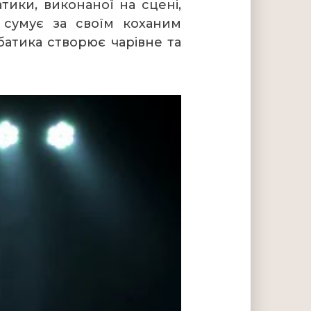
тики, виконаної на сцені,
 сумує за своїм коханим
батика створює чарівне та