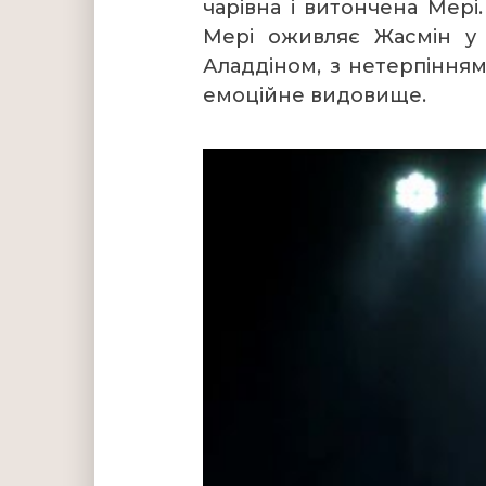
чарівна і витончена Мері
Мері оживляє Жасмін у 
Аладдіном, з нетерпінням
емоційне видовище.