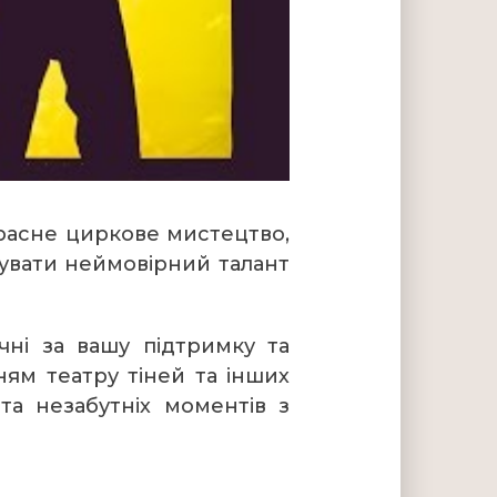
красне циркове мистецтво,
рувати неймовірний талант
чні за вашу підтримку та
ням театру тіней та інших
а незабутніх моментів з