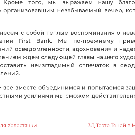
 Кроме того, мы выражаем нашу благод
о организовавшим незабываемый вечер, кот
 несем с собой теплые воспоминания о нев
летия First Bank. Мы по-прежнему при
ний осведомленности, вдохновения и наде
рпением ждем следующей главы нашего худ
ставить неизгладимый отпечаток в серд
лений.
е все вместе объединимся и попытаемся з
естными усилиями мы сможем действительн
для Холостячки
3Д Театр Теней в