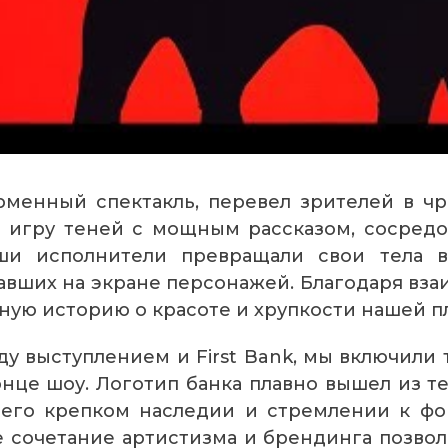
рменный спектакль, перевел зрителей в чр
 игру теней с мощным рассказом, сосред
и исполнители превращали свои тела в
вших на экране персонажей. Благодаря вза
ную историю о красоте и хрупкости нашей п
ду выступлением и First Bank, мы включили
нце шоу. Логотип банка плавно вышел из т
его крепком наследии и стремлении к ф
е сочетание артистизма и брендинга позвол