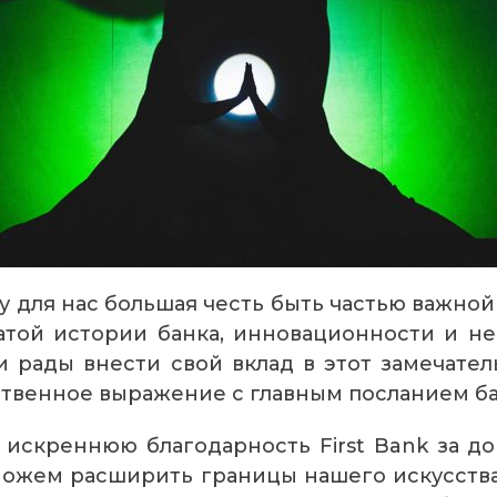
 для нас большая честь быть частью важной в
гатой истории банка, инновационности и н
 рады внести свой вклад в этот замечате
твенное выражение с главным посланием ба
искреннюю благодарность First Bank за д
ожем расширить границы нашего искусства