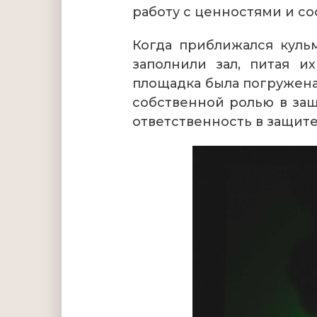
работу с ценностями и с
Когда приближался куль
заполнили зал, питая и
площадка была погружена
собственной ролью в за
ответственность в защит