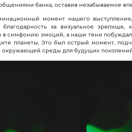
ообщениями банка, оставив незабываемое вп
минационный момент нашего выступления
х благодарность за визуальное зрелище, 
 в симфонию эмоций, а наши тени побуждал
щите планеты. Это был острый момент, по
е окружающей среды для будущих поколений